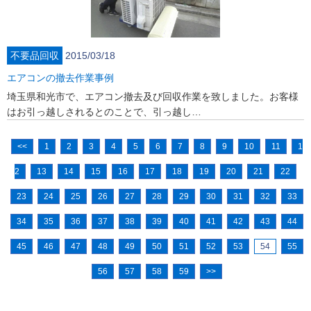
不要品回収
2015/03/18
エアコンの撤去作業事例
埼玉県和光市で、エアコン撤去及び回収作業を致しました。お客様
はお引っ越しされるとのことで、引っ越し…
<<
1
2
3
4
5
6
7
8
9
10
11
1
2
13
14
15
16
17
18
19
20
21
22
23
24
25
26
27
28
29
30
31
32
33
34
35
36
37
38
39
40
41
42
43
44
45
46
47
48
49
50
51
52
53
54
55
56
57
58
59
>>