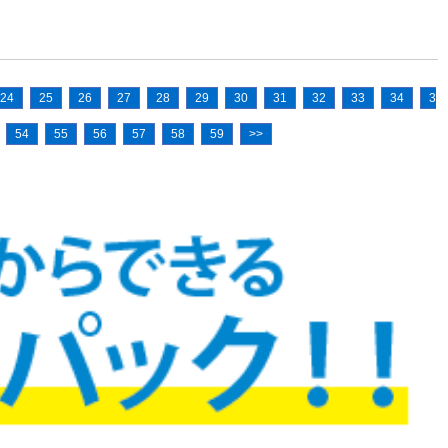
24
25
26
27
28
29
30
31
32
33
34
3
54
55
56
57
58
59
>>