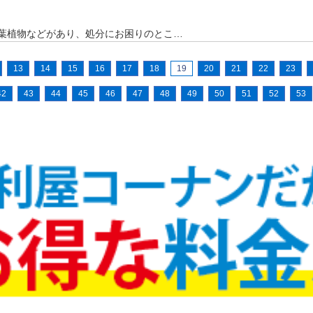
葉植物などがあり、処分にお困りのとこ…
13
14
15
16
17
18
19
20
21
22
23
42
43
44
45
46
47
48
49
50
51
52
53