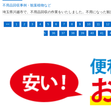
不用品回収事例・観葉植物など
埼玉県川越市で、不用品回収の作業をいたしました。不用になった観
<<
1
2
3
4
5
6
7
8
9
10
11
12
5
36
37
38
39
40
41