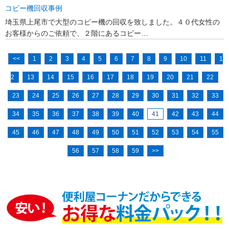
コピー機回収事例
埼玉県上尾市で大型のコピー機の回収を致しました。４０代女性の
お客様からのご依頼で、２階にあるコピー…
<<
1
2
3
4
5
6
7
8
9
10
11
1
2
13
14
15
16
17
18
19
20
21
22
23
24
25
26
27
28
29
30
31
32
33
34
35
36
37
38
39
40
41
42
43
44
45
46
47
48
49
50
51
52
53
54
55
56
57
58
59
>>