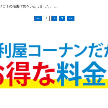
びゴミの撤去作業をいたしました。 …
<<
1
2
3
>>