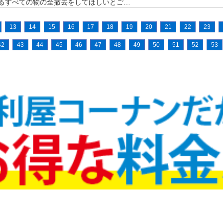
るすべての物の全撤去をしてほしいとご…
13
14
15
16
17
18
19
20
21
22
23
42
43
44
45
46
47
48
49
50
51
52
53