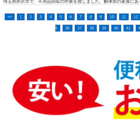
埼玉県所沢市で、不用品回収の作業を致しました。解体前の家屋にあ
<<
1
2
3
4
5
6
7
8
9
10
11
12
5
36
37
38
39
40
41