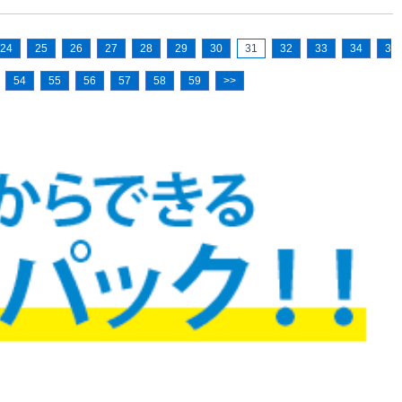
24
25
26
27
28
29
30
31
32
33
34
3
54
55
56
57
58
59
>>